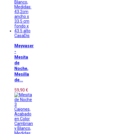
CasaDis
Meyvaser
-
Mesita
de
Noche,
Mesilla
de...
59,90 €