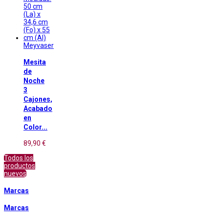
Meyvaser
Mesita
de
Noche
3
Cajones,
Acabado
en
Color...
89,90 €
Todos los
productos
nuevos
Marcas
Marcas