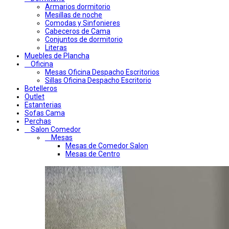
Armarios dormitorio
Mesillas de noche
Comodas y Sinfonieres
Cabeceros de Cama
Conjuntos de dormitorio
Literas
Muebles de Plancha
Oficina
Mesas Oficina Despacho Escritorios
Sillas Oficina Despacho Escritorio
Botelleros
Outlet
Estanterias
Sofas Cama
Perchas
Salon Comedor
Mesas
Mesas de Comedor Salon
Mesas de Centro