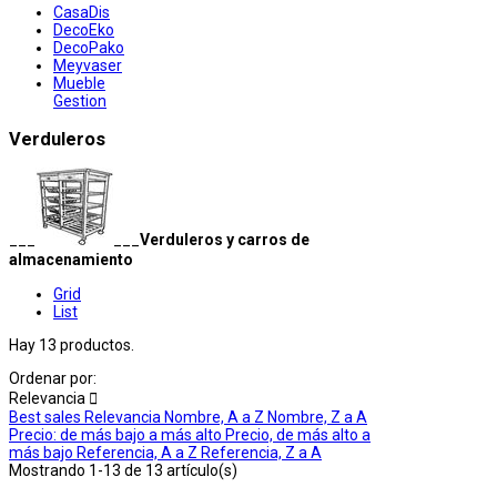
CasaDis
DecoEko
DecoPako
Meyvaser
Mueble
Gestion
Verduleros
___
___
Verduleros y carros de
almacenamiento
Grid
List
Hay 13 productos.
Ordenar por:
Relevancia

Best sales
Relevancia
Nombre, A a Z
Nombre, Z a A
Precio: de más bajo a más alto
Precio, de más alto a
más bajo
Referencia, A a Z
Referencia, Z a A
Mostrando 1-13 de 13 artículo(s)