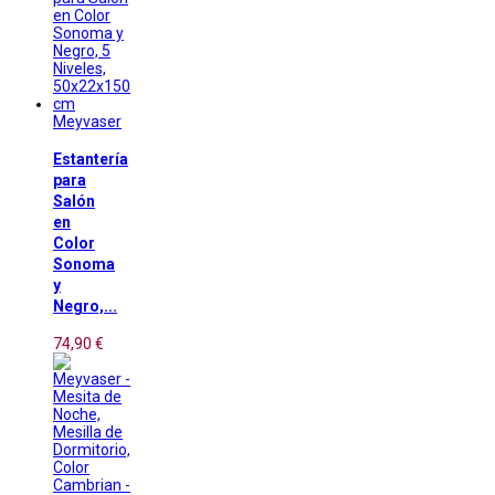
Meyvaser
Estantería
para
Salón
en
Color
Sonoma
y
Negro,...
74,90 €