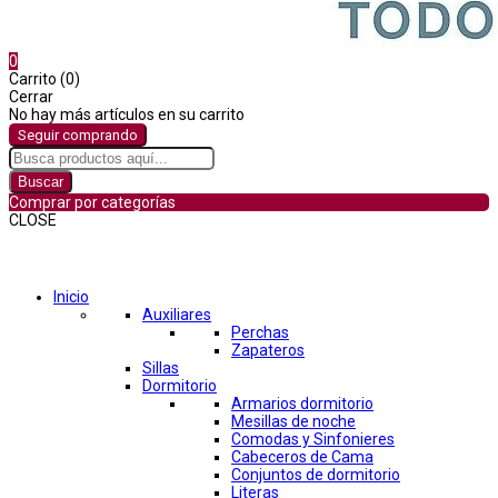
0
Carrito (0)
Cerrar
No hay más artículos en su carrito
Seguir comprando
Buscar
Comprar por categorías
CLOSE
Comprar por categorías
Inicio
Auxiliares
Perchas
Zapateros
Sillas
Dormitorio
Armarios dormitorio
Mesillas de noche
Comodas y Sinfonieres
Cabeceros de Cama
Conjuntos de dormitorio
Literas