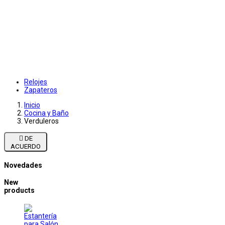
Relojes
Zapateros
Inicio
Cocina y Baño
Verduleros

DE
ACUERDO
Novedades
New
products