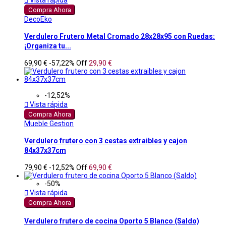

Vista rápida
Compra Ahora
DecoEko
Verdulero Frutero Metal Cromado 28x28x95 con Ruedas:
¡Organiza tu...
69,90 €
-57,22%
Off
29,90 €
-12,52%

Vista rápida
Compra Ahora
Mueble Gestion
Verdulero frutero con 3 cestas extraibles y cajon
84x37x37cm
79,90 €
-12,52%
Off
69,90 €
-50%

Vista rápida
Compra Ahora
Verdulero frutero de cocina Oporto 5 Blanco (Saldo)