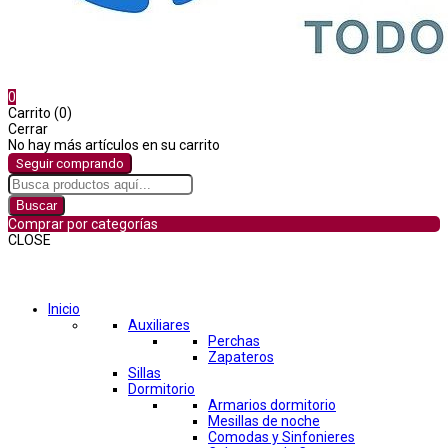
0
Carrito (0)
Cerrar
No hay más artículos en su carrito
Seguir comprando
Buscar
Comprar por categorías
CLOSE
Comprar por categorías
Inicio
Auxiliares
Perchas
Zapateros
Sillas
Dormitorio
Armarios dormitorio
Mesillas de noche
Comodas y Sinfonieres