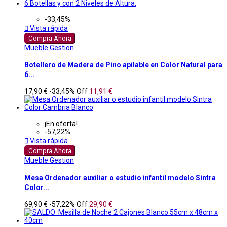
-33,45%

Vista rápida
Compra Ahora
Mueble Gestion
Botellero de Madera de Pino apilable en Color Natural para
6...
17,90 €
-33,45%
Off
11,91 €
¡En oferta!
-57,22%

Vista rápida
Compra Ahora
Mueble Gestion
Mesa Ordenador auxiliar o estudio infantil modelo Sintra
Color...
69,90 €
-57,22%
Off
29,90 €