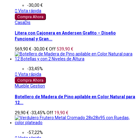
-30,00 €

Vista rápida
Compra Ahora
CasaDis
Litera con Cajonera en Andersen Grafito – Diseño
Funcional y Gran...
569,90 €
-30,00 €
Off
539,90 €
-33,45%

Vista rápida
Compra Ahora
Mueble Gestion
Botellero de Madera de Pino apilable en Color Natural para
12...
29,90 €
-33,45%
Off
19,90 €
-57,22%