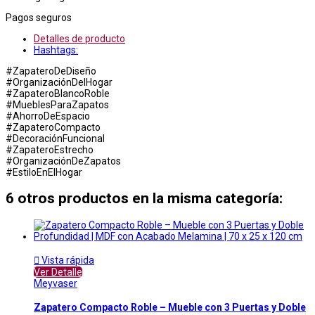
Pagos seguros
Detalles de producto
Hashtags:
#ZapateroDeDiseño
#OrganizaciónDelHogar
#ZapateroBlancoRoble
#MueblesParaZapatos
#AhorroDeEspacio
#ZapateroCompacto
#DecoraciónFuncional
#ZapateroEstrecho
#OrganizaciónDeZapatos
#EstiloEnElHogar
6 otros productos en la misma categoría:

Vista rápida
Ver Detalle
Meyvaser
Zapatero Compacto Roble – Mueble con 3 Puertas y Doble