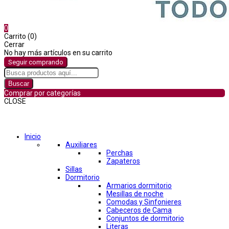
0
Carrito (0)
Cerrar
No hay más artículos en su carrito
Seguir comprando
Buscar
Comprar por categorías
CLOSE
Comprar por categorías
Inicio
Auxiliares
Perchas
Zapateros
Sillas
Dormitorio
Armarios dormitorio
Mesillas de noche
Comodas y Sinfonieres
Cabeceros de Cama
Conjuntos de dormitorio
Literas