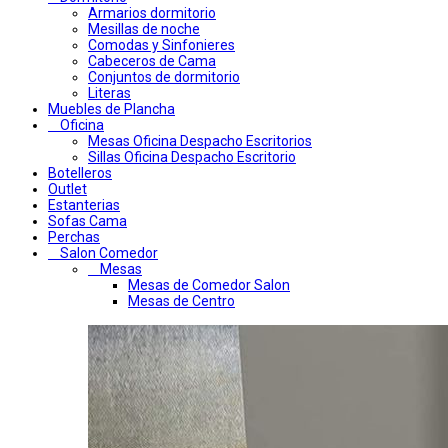
Armarios dormitorio
Mesillas de noche
Comodas y Sinfonieres
Cabeceros de Cama
Conjuntos de dormitorio
Literas
Muebles de Plancha
Oficina
Mesas Oficina Despacho Escritorios
Sillas Oficina Despacho Escritorio
Botelleros
Outlet
Estanterias
Sofas Cama
Perchas
Salon Comedor
Mesas
Mesas de Comedor Salon
Mesas de Centro