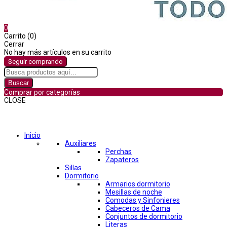
0
Carrito (0)
Cerrar
No hay más artículos en su carrito
Seguir comprando
Buscar
Comprar por categorías
CLOSE
Comprar por categorías
Inicio
Auxiliares
Perchas
Zapateros
Sillas
Dormitorio
Armarios dormitorio
Mesillas de noche
Comodas y Sinfonieres
Cabeceros de Cama
Conjuntos de dormitorio
Literas