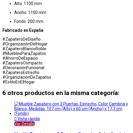
Alto: 1100 mm
Ancho: 1100 mm
Fondo: 200 mm
Fabricado en España
#ZapateroDeDiseño
#OrganizaciónDelHogar
#ZapateroBlancoRoble
#MueblesParaZapatos
#AhorroDeEspacio
#ZapateroCompacto
#DecoraciónFuncional
#ZapateroEstrecho
#OrganizaciónDeZapatos
#EstiloEnElHogar
6 otros productos en la misma categoría:

Vista rápida
Ver Detalle