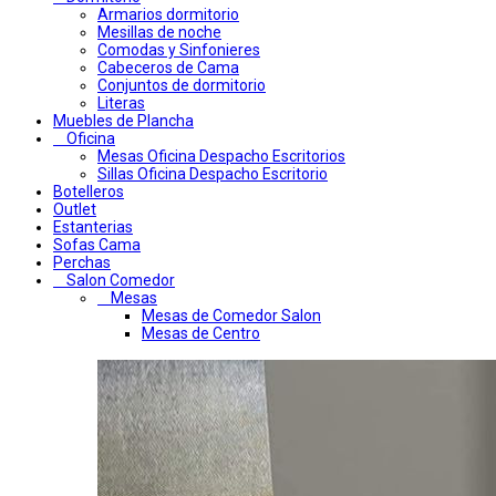
Armarios dormitorio
Mesillas de noche
Comodas y Sinfonieres
Cabeceros de Cama
Conjuntos de dormitorio
Literas
Muebles de Plancha
Oficina
Mesas Oficina Despacho Escritorios
Sillas Oficina Despacho Escritorio
Botelleros
Outlet
Estanterias
Sofas Cama
Perchas
Salon Comedor
Mesas
Mesas de Comedor Salon
Mesas de Centro