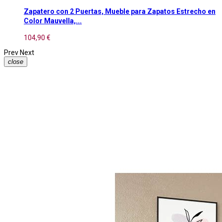
Zapatero con 2 Puertas, Mueble para Zapatos Estrecho en
Color Mauvella,...
104,90 €
Prev
Next
close