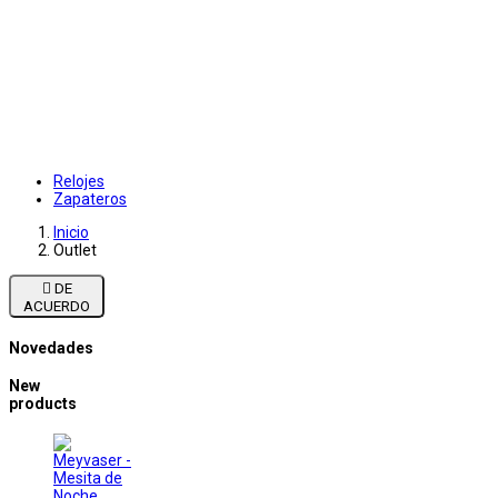
Relojes
Zapateros
Inicio
Outlet

DE
ACUERDO
Novedades
New
products