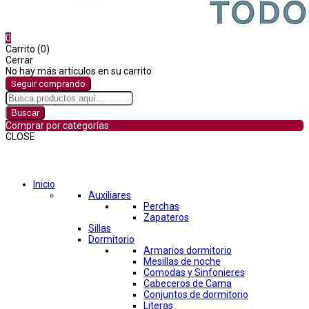
0
Carrito (0)
Cerrar
No hay más artículos en su carrito
Seguir comprando
Buscar
Comprar por categorías
CLOSE
Comprar por categorías
Inicio
Auxiliares
Perchas
Zapateros
Sillas
Dormitorio
Armarios dormitorio
Mesillas de noche
Comodas y Sinfonieres
Cabeceros de Cama
Conjuntos de dormitorio
Literas