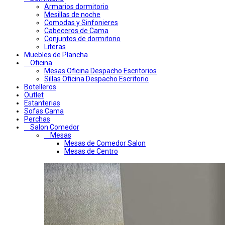
Armarios dormitorio
Mesillas de noche
Comodas y Sinfonieres
Cabeceros de Cama
Conjuntos de dormitorio
Literas
Muebles de Plancha
Oficina
Mesas Oficina Despacho Escritorios
Sillas Oficina Despacho Escritorio
Botelleros
Outlet
Estanterias
Sofas Cama
Perchas
Salon Comedor
Mesas
Mesas de Comedor Salon
Mesas de Centro