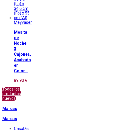
Meyvaser
Mesita
de
Noche
3
Cajones,
Acabado
en
Color...
89,90 €
Todos los
productos
nuevos
Marcas
Marcas
CasaDis