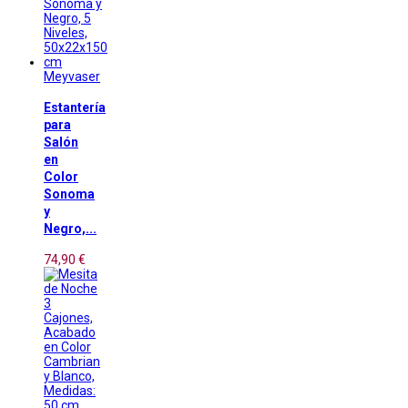
Meyvaser
Estantería
para
Salón
en
Color
Sonoma
y
Negro,...
74,90 €