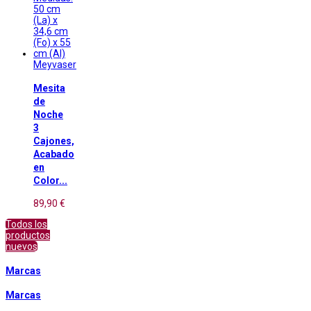
Meyvaser
Mesita
de
Noche
3
Cajones,
Acabado
en
Color...
89,90 €
Todos los
productos
nuevos
Marcas
Marcas