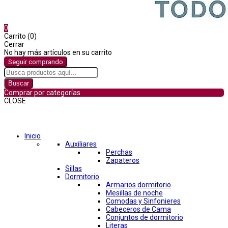
0
Carrito (0)
Cerrar
No hay más artículos en su carrito
Seguir comprando
Buscar
Comprar por categorías
CLOSE
Comprar por categorías
Inicio
Auxiliares
Perchas
Zapateros
Sillas
Dormitorio
Armarios dormitorio
Mesillas de noche
Comodas y Sinfonieres
Cabeceros de Cama
Conjuntos de dormitorio
Literas