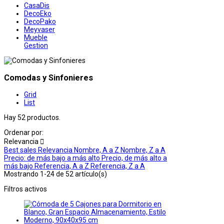
CasaDis
DecoEko
DecoPako
Meyvaser
Mueble
Gestion
Comodas y Sinfonieres
Grid
List
Hay 52 productos.
Ordenar por:
Relevancia

Best sales
Relevancia
Nombre, A a Z
Nombre, Z a A
Precio: de más bajo a más alto
Precio, de más alto a
más bajo
Referencia, A a Z
Referencia, Z a A
Mostrando 1-24 de 52 artículo(s)
Filtros activos