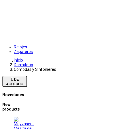
Relojes
Zapateros
Inicio
Dormitorio
Comodas y Sinfonieres

DE
ACUERDO
Novedades
New
products