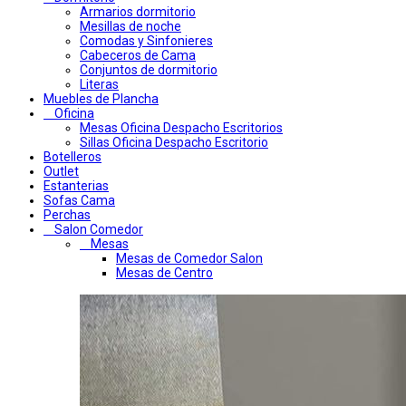
Armarios dormitorio
Mesillas de noche
Comodas y Sinfonieres
Cabeceros de Cama
Conjuntos de dormitorio
Literas
Muebles de Plancha
Oficina
Mesas Oficina Despacho Escritorios
Sillas Oficina Despacho Escritorio
Botelleros
Outlet
Estanterias
Sofas Cama
Perchas
Salon Comedor
Mesas
Mesas de Comedor Salon
Mesas de Centro