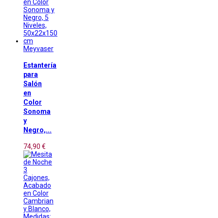
Meyvaser
Estantería
para
Salón
en
Color
Sonoma
y
Negro,...
74,90 €