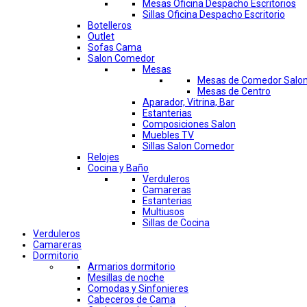
Mesas Oficina Despacho Escritorios
Sillas Oficina Despacho Escritorio
Botelleros
Outlet
Sofas Cama
Salon Comedor
Mesas
Mesas de Comedor Salo
Mesas de Centro
Aparador, Vitrina, Bar
Estanterias
Composiciones Salon
Muebles TV
Sillas Salon Comedor
Relojes
Cocina y Baño
Verduleros
Camareras
Estanterias
Multiusos
Sillas de Cocina
Verduleros
Camareras
Dormitorio
Armarios dormitorio
Mesillas de noche
Comodas y Sinfonieres
Cabeceros de Cama