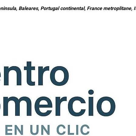
ninsula, Baleares, Portugal continental, France metroplitane, It