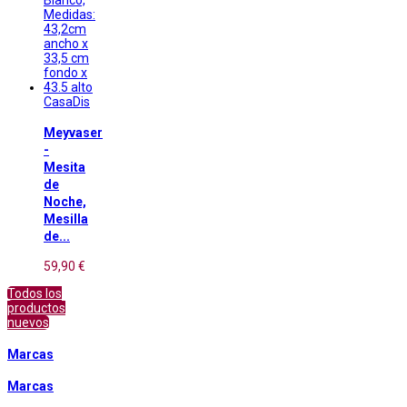
CasaDis
Meyvaser
-
Mesita
de
Noche,
Mesilla
de...
59,90 €
Todos los
productos
nuevos
Marcas
Marcas