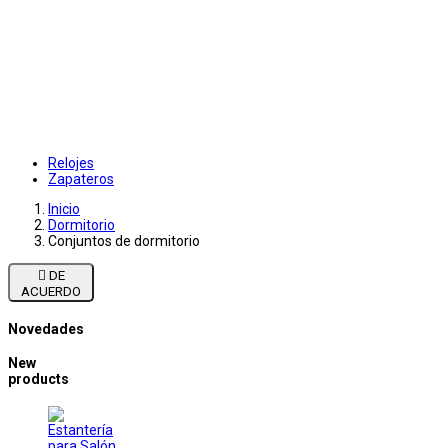
Relojes
Zapateros
Inicio
Dormitorio
Conjuntos de dormitorio

DE
ACUERDO
Novedades
New
products