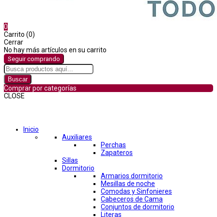
0
Carrito (0)
Cerrar
No hay más artículos en su carrito
Seguir comprando
Buscar
Comprar por categorías
CLOSE
Comprar por categorías
Inicio
Auxiliares
Perchas
Zapateros
Sillas
Dormitorio
Armarios dormitorio
Mesillas de noche
Comodas y Sinfonieres
Cabeceros de Cama
Conjuntos de dormitorio
Literas