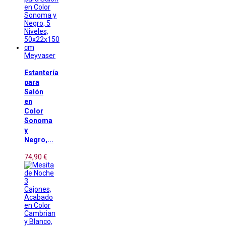
Meyvaser
Estantería
para
Salón
en
Color
Sonoma
y
Negro,...
74,90 €