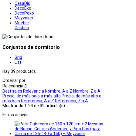
CasaDis
DecoEko
DecoPako
Meyvaser
Mueble
Gestion
Conjuntos de dormitorio
Grid
List
Hay 39 productos.
Ordenar por:
Relevancia

Best sales
Relevancia
Nombre, A a Z
Nombre, Z a A
Precio: de más bajo a más alto
Precio, de más alto a
más bajo
Referencia, A a Z
Referencia, Z a A
Mostrando 1-24 de 39 artículo(s)
Filtros activos