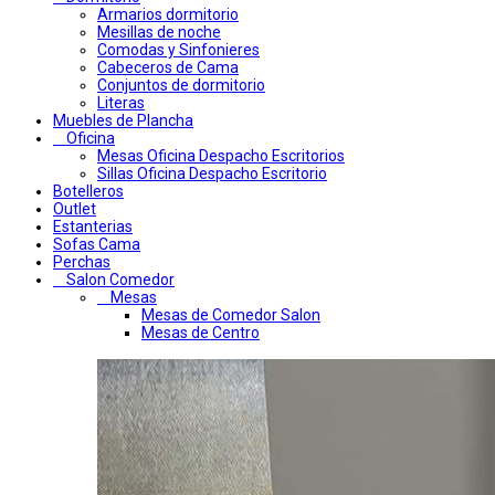
Armarios dormitorio
Mesillas de noche
Comodas y Sinfonieres
Cabeceros de Cama
Conjuntos de dormitorio
Literas
Muebles de Plancha
Oficina
Mesas Oficina Despacho Escritorios
Sillas Oficina Despacho Escritorio
Botelleros
Outlet
Estanterias
Sofas Cama
Perchas
Salon Comedor
Mesas
Mesas de Comedor Salon
Mesas de Centro