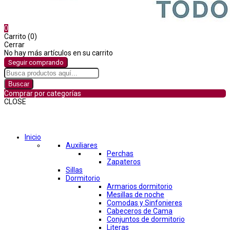
0
Carrito (0)
Cerrar
No hay más artículos en su carrito
Seguir comprando
Buscar
Comprar por categorías
CLOSE
Comprar por categorías
Inicio
Auxiliares
Perchas
Zapateros
Sillas
Dormitorio
Armarios dormitorio
Mesillas de noche
Comodas y Sinfonieres
Cabeceros de Cama
Conjuntos de dormitorio
Literas