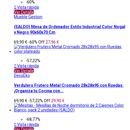
-60%

Vista rápida
Ver Detalle
Mueble Gestion
(SALDO) Mesa de Ordenador Estilo Industrial Color Nogal
y Negro 90x60x70 Cm
69,90 €
-60%
Off
27,96 €
-57,22%

Vista rápida
Ver Detalle
DecoEko
Verdulero Frutero Metal Cromado 28x28x95 con Ruedas:
¡Organiza tu Cocina con...
69,90 €
-57,22%
Off
29,90 €
-68,77%

Vista rápida
Ver Detalle