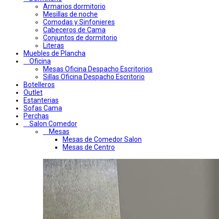
Armarios dormitorio
Mesillas de noche
Comodas y Sinfonieres
Cabeceros de Cama
Conjuntos de dormitorio
Literas
Muebles de Plancha
Oficina
Mesas Oficina Despacho Escritorios
Sillas Oficina Despacho Escritorio
Botelleros
Outlet
Estanterias
Sofas Cama
Perchas
Salon Comedor
Mesas
Mesas de Comedor Salon
Mesas de Centro