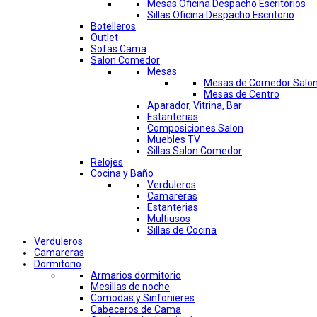
Mesas Oficina Despacho Escritorios
Sillas Oficina Despacho Escritorio
Botelleros
Outlet
Sofas Cama
Salon Comedor
Mesas
Mesas de Comedor Salo
Mesas de Centro
Aparador, Vitrina, Bar
Estanterias
Composiciones Salon
Muebles TV
Sillas Salon Comedor
Relojes
Cocina y Baño
Verduleros
Camareras
Estanterias
Multiusos
Sillas de Cocina
Verduleros
Camareras
Dormitorio
Armarios dormitorio
Mesillas de noche
Comodas y Sinfonieres
Cabeceros de Cama