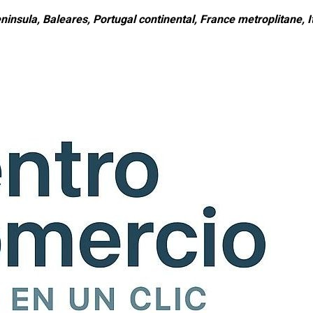
ninsula, Baleares, Portugal continental, France metroplitane, It