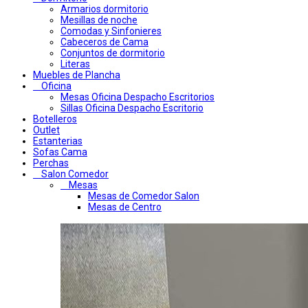
Armarios dormitorio
Mesillas de noche
Comodas y Sinfonieres
Cabeceros de Cama
Conjuntos de dormitorio
Literas
Muebles de Plancha
Oficina
Mesas Oficina Despacho Escritorios
Sillas Oficina Despacho Escritorio
Botelleros
Outlet
Estanterias
Sofas Cama
Perchas
Salon Comedor
Mesas
Mesas de Comedor Salon
Mesas de Centro