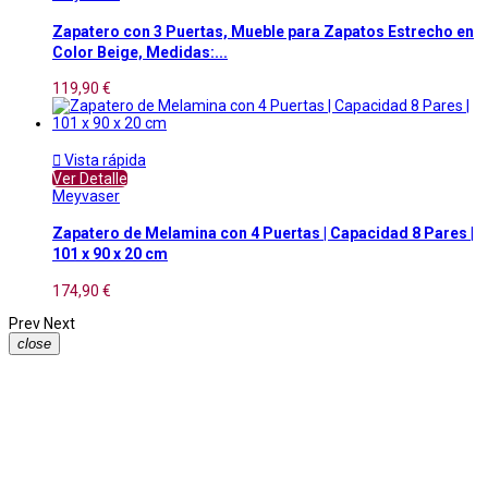
Zapatero con 3 Puertas, Mueble para Zapatos Estrecho en
Color Beige, Medidas:...
119,90 €

Vista rápida
Ver Detalle
Meyvaser
Zapatero de Melamina con 4 Puertas | Capacidad 8 Pares |
101 x 90 x 20 cm
174,90 €
Prev
Next
close