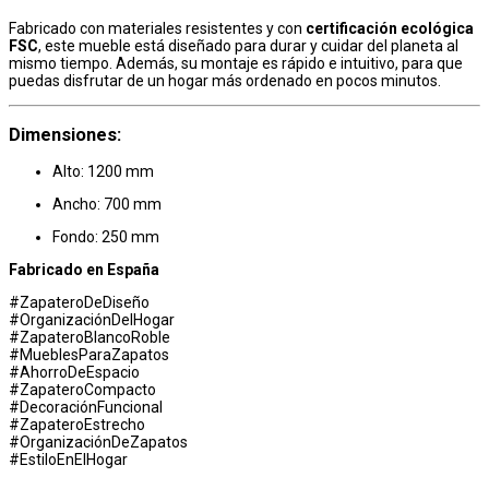
Fabricado con materiales resistentes y con
certificación ecológica
FSC
, este mueble está diseñado para durar y cuidar del planeta al
mismo tiempo. Además, su montaje es rápido e intuitivo, para que
puedas disfrutar de un hogar más ordenado en pocos minutos.
Dimensiones:
Alto: 1200 mm
Ancho: 700 mm
Fondo: 250 mm
Fabricado en España
#ZapateroDeDiseño
#OrganizaciónDelHogar
#ZapateroBlancoRoble
#MueblesParaZapatos
#AhorroDeEspacio
#ZapateroCompacto
#DecoraciónFuncional
#ZapateroEstrecho
#OrganizaciónDeZapatos
#EstiloEnElHogar