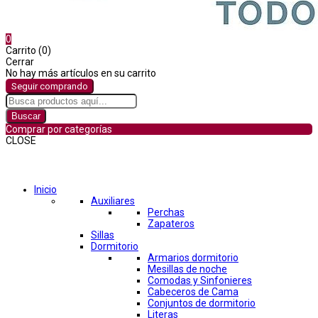
0
Carrito (0)
Cerrar
No hay más artículos en su carrito
Seguir comprando
Buscar
Comprar por categorías
CLOSE
Comprar por categorías
Inicio
Auxiliares
Perchas
Zapateros
Sillas
Dormitorio
Armarios dormitorio
Mesillas de noche
Comodas y Sinfonieres
Cabeceros de Cama
Conjuntos de dormitorio
Literas