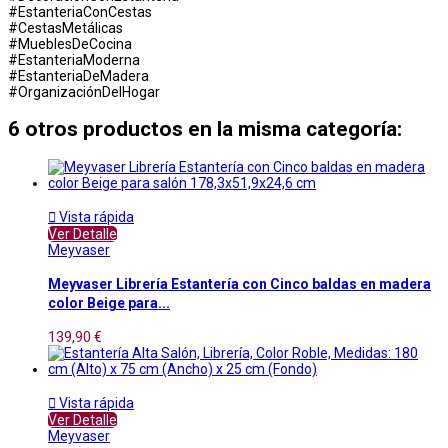
#EstanteriaConCestas
#CestasMetálicas
#MueblesDeCocina
#EstanteriaModerna
#EstanteriaDeMadera
#OrganizaciónDelHogar
6 otros productos en la misma categoría:

Vista rápida
Ver Detalle
Meyvaser
Meyvaser Librería Estantería con Cinco baldas en madera
color Beige para...
139,90 €

Vista rápida
Ver Detalle
Meyvaser