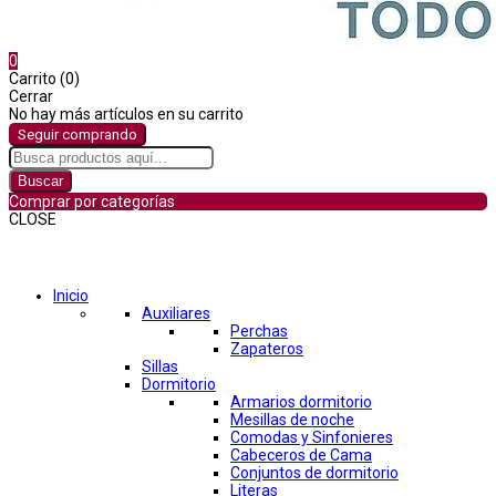
0
Carrito (0)
Cerrar
No hay más artículos en su carrito
Seguir comprando
Buscar
Comprar por categorías
CLOSE
Comprar por categorías
Inicio
Auxiliares
Perchas
Zapateros
Sillas
Dormitorio
Armarios dormitorio
Mesillas de noche
Comodas y Sinfonieres
Cabeceros de Cama
Conjuntos de dormitorio
Literas