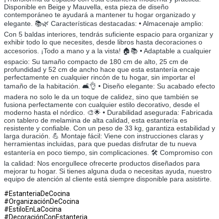
Disponible en Beige y Mauvella, esta pieza de diseño
contemporáneo te ayudará a mantener tu hogar organizado y
elegante. 📚🌿 Características destacadas: • Almacenaje amplio:
Con 5 baldas interiores, tendrás suficiente espacio para organizar y
exhibir todo lo que necesites, desde libros hasta decoraciones o
accesorios. ¡Todo a mano y a la vista! 🏠📚 • Adaptable a cualquier
espacio: Su tamaño compacto de 180 cm de alto, 25 cm de
profundidad y 52 cm de ancho hace que esta estantería encaje
perfectamente en cualquier rincón de tu hogar, sin importar el
tamaño de la habitación. 🛋️👌 • Diseño elegante: Su acabado efecto
madera no solo le da un toque de calidez, sino que también se
fusiona perfectamente con cualquier estilo decorativo, desde el
moderno hasta el nórdico. 🎨🌟 • Durabilidad asegurada: Fabricada
con tablero de melamina de alta calidad, esta estantería es
resistente y confiable. Con un peso de 33 kg, garantiza estabilidad y
larga duración. 💪 Montaje fácil: Viene con instrucciones claras y
herramientas incluidas, para que puedas disfrutar de tu nueva
estantería en poco tiempo, sin complicaciones. 🛠️ Compromiso con
la calidad: Nos enorgullece ofrecerte productos diseñados para
mejorar tu hogar. Si tienes alguna duda o necesitas ayuda, nuestro
equipo de atención al cliente está siempre disponible para asistirte.
#EstanteriaDeCocina
#OrganizaciónDeCocina
#EstiloEnLaCocina
#DecoraciónConEstanteria