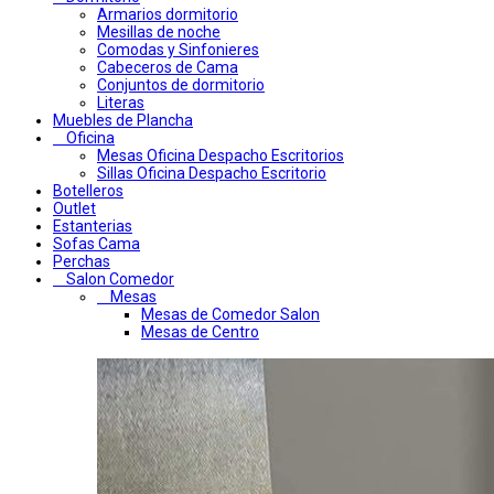
Armarios dormitorio
Mesillas de noche
Comodas y Sinfonieres
Cabeceros de Cama
Conjuntos de dormitorio
Literas
Muebles de Plancha
Oficina
Mesas Oficina Despacho Escritorios
Sillas Oficina Despacho Escritorio
Botelleros
Outlet
Estanterias
Sofas Cama
Perchas
Salon Comedor
Mesas
Mesas de Comedor Salon
Mesas de Centro