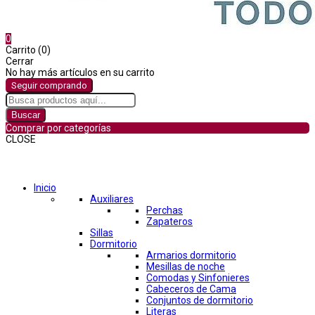
0
Carrito (0)
Cerrar
No hay más artículos en su carrito
Seguir comprando
Buscar
Comprar por categorías
CLOSE
Comprar por categorías
Inicio
Auxiliares
Perchas
Zapateros
Sillas
Dormitorio
Armarios dormitorio
Mesillas de noche
Comodas y Sinfonieres
Cabeceros de Cama
Conjuntos de dormitorio
Literas