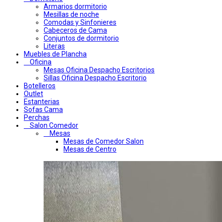
Armarios dormitorio
Mesillas de noche
Comodas y Sinfonieres
Cabeceros de Cama
Conjuntos de dormitorio
Literas
Muebles de Plancha
Oficina
Mesas Oficina Despacho Escritorios
Sillas Oficina Despacho Escritorio
Botelleros
Outlet
Estanterias
Sofas Cama
Perchas
Salon Comedor
Mesas
Mesas de Comedor Salon
Mesas de Centro