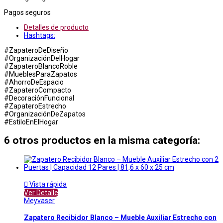
Pagos seguros
Detalles de producto
Hashtags:
#ZapateroDeDiseño
#OrganizaciónDelHogar
#ZapateroBlancoRoble
#MueblesParaZapatos
#AhorroDeEspacio
#ZapateroCompacto
#DecoraciónFuncional
#ZapateroEstrecho
#OrganizaciónDeZapatos
#EstiloEnElHogar
6 otros productos en la misma categoría:

Vista rápida
Ver Detalle
Meyvaser
Zapatero Recibidor Blanco – Mueble Auxiliar Estrecho con