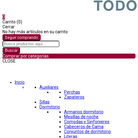
0
Carrito (0)
Cerrar
No hay más artículos en su carrito
Seguir comprando
Buscar
Comprar por categorías
CLOSE
Comprar por categorías
Inicio
Auxiliares
Perchas
Zapateros
Sillas
Dormitorio
Armarios dormitorio
Mesillas de noche
Comodas y Sinfonieres
Cabeceros de Cama
Conjuntos de dormitorio
Literas