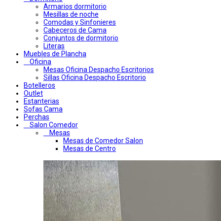
Armarios dormitorio
Mesillas de noche
Comodas y Sinfonieres
Cabeceros de Cama
Conjuntos de dormitorio
Literas
Muebles de Plancha
Oficina
Mesas Oficina Despacho Escritorios
Sillas Oficina Despacho Escritorio
Botelleros
Outlet
Estanterias
Sofas Cama
Perchas
Salon Comedor
Mesas
Mesas de Comedor Salon
Mesas de Centro