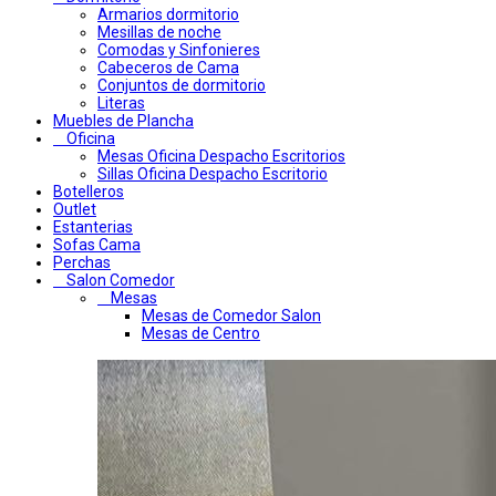
Armarios dormitorio
Mesillas de noche
Comodas y Sinfonieres
Cabeceros de Cama
Conjuntos de dormitorio
Literas
Muebles de Plancha
Oficina
Mesas Oficina Despacho Escritorios
Sillas Oficina Despacho Escritorio
Botelleros
Outlet
Estanterias
Sofas Cama
Perchas
Salon Comedor
Mesas
Mesas de Comedor Salon
Mesas de Centro