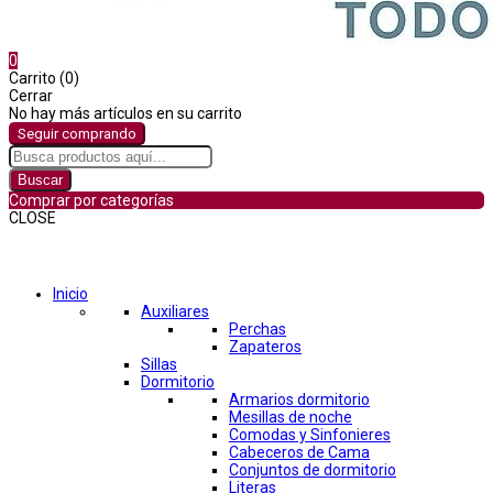
0
Carrito (0)
Cerrar
No hay más artículos en su carrito
Seguir comprando
Buscar
Comprar por categorías
CLOSE
Comprar por categorías
Inicio
Auxiliares
Perchas
Zapateros
Sillas
Dormitorio
Armarios dormitorio
Mesillas de noche
Comodas y Sinfonieres
Cabeceros de Cama
Conjuntos de dormitorio
Literas