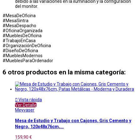
debido a las variaciones en la iluminación y la configuración
del monitor.
#MesaDeOficina
#MesaSintra
#MesaDespacho
#OficinaOrganizada
#MueblesDeOficina
#TrabajoEnCasa
#OrganizaciónDeOficina
#DiseñoDeOficina
#MueblesModernos
#MueblesParaOrdenador
6 otros productos en la misma categoría:

Vista rápida
Ver Detalle
Meyvaser
Mesa de Estudio y Trabajo con Cajones, Gris Cemento y
Negro, 120x48x76cm,...
159,90 €