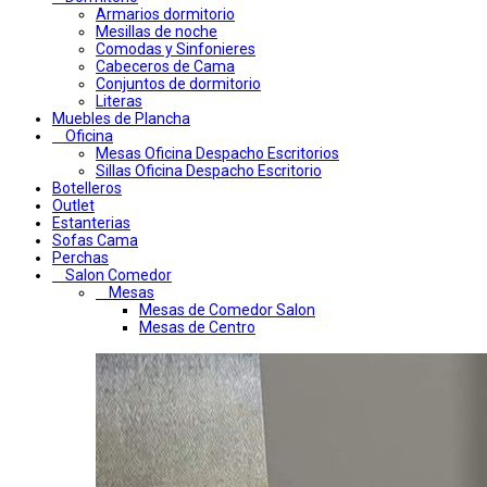
Armarios dormitorio
Mesillas de noche
Comodas y Sinfonieres
Cabeceros de Cama
Conjuntos de dormitorio
Literas
Muebles de Plancha
Oficina
Mesas Oficina Despacho Escritorios
Sillas Oficina Despacho Escritorio
Botelleros
Outlet
Estanterias
Sofas Cama
Perchas
Salon Comedor
Mesas
Mesas de Comedor Salon
Mesas de Centro