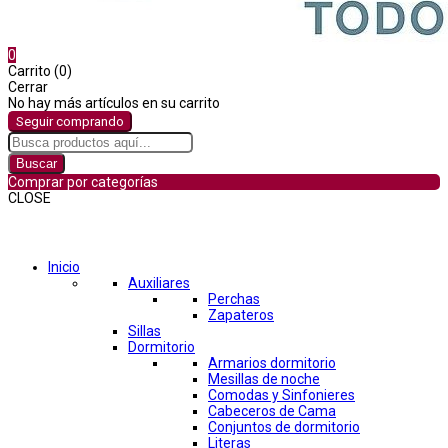
0
Carrito (0)
Cerrar
No hay más artículos en su carrito
Seguir comprando
Buscar
Comprar por categorías
CLOSE
Comprar por categorías
Inicio
Auxiliares
Perchas
Zapateros
Sillas
Dormitorio
Armarios dormitorio
Mesillas de noche
Comodas y Sinfonieres
Cabeceros de Cama
Conjuntos de dormitorio
Literas