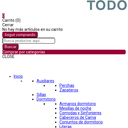
0
Carrito (0)
Cerrar
No hay más artículos en su carrito
Seguir comprando
Buscar
Comprar por categorías
CLOSE
Comprar por categorías
Inicio
Auxiliares
Perchas
Zapateros
Sillas
Dormitorio
Armarios dormitorio
Mesillas de noche
Comodas y Sinfonieres
Cabeceros de Cama
Conjuntos de dormitorio
Literas