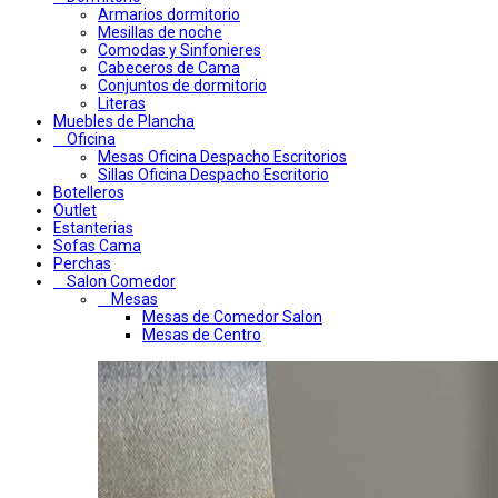
Armarios dormitorio
Mesillas de noche
Comodas y Sinfonieres
Cabeceros de Cama
Conjuntos de dormitorio
Literas
Muebles de Plancha
Oficina
Mesas Oficina Despacho Escritorios
Sillas Oficina Despacho Escritorio
Botelleros
Outlet
Estanterias
Sofas Cama
Perchas
Salon Comedor
Mesas
Mesas de Comedor Salon
Mesas de Centro