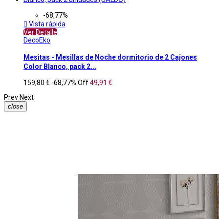
-68,77%

Vista rápida
Ver Detalle
DecoEko
Mesitas - Mesillas de Noche dormitorio de 2 Cajones
Color Blanco, pack 2...
159,80 €
-68,77%
Off
49,91 €
Prev
Next
close