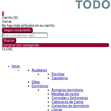
0
Carrito (0)
Cerrar
No hay más artículos en su carrito
Seguir comprando
Buscar
Comprar por categorías
CLOSE
Comprar por categorías
Inicio
Auxiliares
Perchas
Zapateros
Sillas
Dormitorio
Armarios dormitorio
Mesillas de noche
Comodas y Sinfonieres
Cabeceros de Cama
Conjuntos de dormitorio
Literas