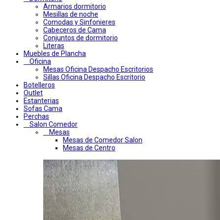
Armarios dormitorio
Mesillas de noche
Comodas y Sinfonieres
Cabeceros de Cama
Conjuntos de dormitorio
Literas
Muebles de Plancha
Oficina
Mesas Oficina Despacho Escritorios
Sillas Oficina Despacho Escritorio
Botelleros
Outlet
Estanterias
Sofas Cama
Perchas
Salon Comedor
Mesas
Mesas de Comedor Salon
Mesas de Centro