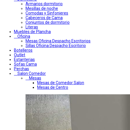
Armarios dormitorio
Mesillas de noche
Comodas y Sinfonieres
Cabeceros de Cama
Conjuntos de dormitorio
Literas
Muebles de Plancha
Oficina
Mesas Oficina Despacho Escritorios
Sillas Oficina Despacho Escritorio
Botelleros
Outlet
Estanterias
Sofas Cama
Perchas
Salon Comedor
Mesas
Mesas de Comedor Salon
Mesas de Centro