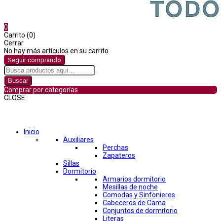
0
Carrito (0)
Cerrar
No hay más artículos en su carrito
Seguir comprando
Buscar
Comprar por categorías
CLOSE
Comprar por categorías
Inicio
Auxiliares
Perchas
Zapateros
Sillas
Dormitorio
Armarios dormitorio
Mesillas de noche
Comodas y Sinfonieres
Cabeceros de Cama
Conjuntos de dormitorio
Literas