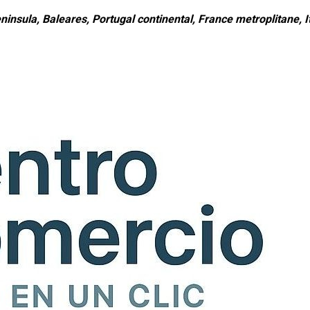
ninsula, Baleares, Portugal continental, France metroplitane, It