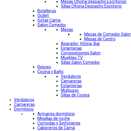
Mesas Oficina Despacho Escritorios
Sillas Oficina Despacho Escritorio
Botelleros
Outlet
Sofas Cama
Salon Comedor
Mesas
Mesas de Comedor Salo
Mesas de Centro
Aparador, Vitrina, Bar
Estanterias
Composiciones Salon
Muebles TV
Sillas Salon Comedor
Relojes
Cocina y Baño
Verduleros
Camareras
Estanterias
Multiusos
Sillas de Cocina
Verduleros
Camareras
Dormitorio
Armarios dormitorio
Mesillas de noche
Comodas y Sinfonieres
Cabeceros de Cama