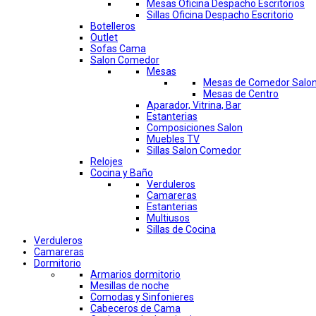
Mesas Oficina Despacho Escritorios
Sillas Oficina Despacho Escritorio
Botelleros
Outlet
Sofas Cama
Salon Comedor
Mesas
Mesas de Comedor Salo
Mesas de Centro
Aparador, Vitrina, Bar
Estanterias
Composiciones Salon
Muebles TV
Sillas Salon Comedor
Relojes
Cocina y Baño
Verduleros
Camareras
Estanterias
Multiusos
Sillas de Cocina
Verduleros
Camareras
Dormitorio
Armarios dormitorio
Mesillas de noche
Comodas y Sinfonieres
Cabeceros de Cama