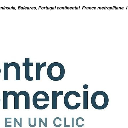
ninsula, Baleares, Portugal continental, France metroplitane, It