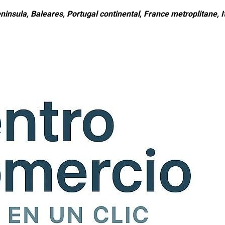
ninsula, Baleares, Portugal continental, France metroplitane, It