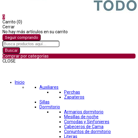
0
Carrito (0)
Cerrar
No hay más artículos en su carrito
Seguir comprando
Buscar
Comprar por categorías
CLOSE
Comprar por categorías
Inicio
Auxiliares
Perchas
Zapateros
Sillas
Dormitorio
Armarios dormitorio
Mesillas de noche
Comodas y Sinfonieres
Cabeceros de Cama
Conjuntos de dormitorio
Literas