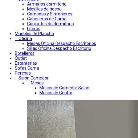
Armarios dormitorio
Mesillas de noche
Comodas y Sinfonieres
Cabeceros de Cama
Conjuntos de dormitorio
Literas
Muebles de Plancha
Oficina
Mesas Oficina Despacho Escritorios
Sillas Oficina Despacho Escritorio
Botelleros
Outlet
Estanterias
Sofas Cama
Perchas
Salon Comedor
Mesas
Mesas de Comedor Salon
Mesas de Centro