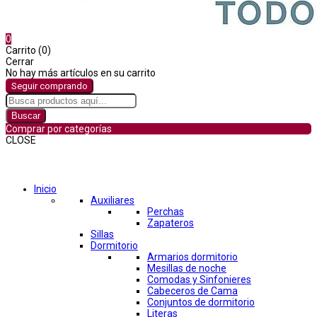
0
Carrito (0)
Cerrar
No hay más artículos en su carrito
Seguir comprando
Buscar
Comprar por categorías
CLOSE
Comprar por categorías
Inicio
Auxiliares
Perchas
Zapateros
Sillas
Dormitorio
Armarios dormitorio
Mesillas de noche
Comodas y Sinfonieres
Cabeceros de Cama
Conjuntos de dormitorio
Literas