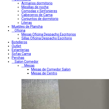
Armarios dormitorio
Mesillas de noche
Comodas y Sinfonieres
Cabeceros de Cama
Conjuntos de dormitorio
Literas
Muebles de Plancha
Oficina
Mesas Oficina Despacho Escritorios
Sillas Oficina Despacho Escritorio
Botelleros
Outlet
Estanterias
Sofas Cama
Perchas
Salon Comedor
Mesas
Mesas de Comedor Salon
Mesas de Centro