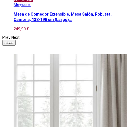
Meyvaser
Mesa de Comedor Extensible, Mesa Salón, Robusta,
Cambria, 138-198 cm (Largo)...
249,90 €
Prev
Next
close