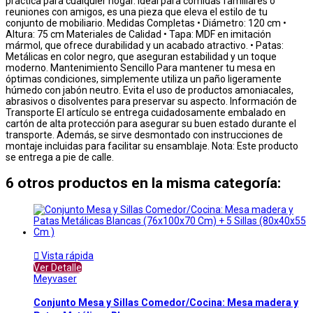
práctica para cualquier hogar. Ideal para comidas familiares o
reuniones con amigos, es una pieza que eleva el estilo de tu
conjunto de mobiliario. Medidas Completas • Diámetro: 120 cm •
Altura: 75 cm Materiales de Calidad • Tapa: MDF en imitación
mármol, que ofrece durabilidad y un acabado atractivo. • Patas:
Metálicas en color negro, que aseguran estabilidad y un toque
moderno. Mantenimiento Sencillo Para mantener tu mesa en
óptimas condiciones, simplemente utiliza un paño ligeramente
húmedo con jabón neutro. Evita el uso de productos amoniacales,
abrasivos o disolventes para preservar su aspecto. Información de
Transporte El artículo se entrega cuidadosamente embalado en
cartón de alta protección para asegurar su buen estado durante el
transporte. Además, se sirve desmontado con instrucciones de
montaje incluidas para facilitar su ensamblaje. Nota: Este producto
se entrega a pie de calle.
6 otros productos en la misma categoría:

Vista rápida
Ver Detalle
Meyvaser
Conjunto Mesa y Sillas Comedor/Cocina: Mesa madera y