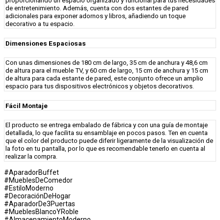
proporcionando un espacio organizado y funcional para tus necesidades
de entretenimiento. Además, cuenta con dos estantes de pared
adicionales para exponer adornos y libros, añadiendo un toque
decorativo a tu espacio.
Dimensiones Espaciosas
Con unas dimensiones de 180 cm de largo, 35 cm de anchura y 48,6 cm
de altura para el mueble TV, y 60 cm de largo, 15 cm de anchura y 15 cm
de altura para cada estante de pared, este conjunto ofrece un amplio
espacio para tus dispositivos electrónicos y objetos decorativos.
Fácil Montaje
El producto se entrega embalado de fábrica y con una guía de montaje
detallada, lo que facilita su ensamblaje en pocos pasos. Ten en cuenta
que el color del producto puede diferir ligeramente de la visualización de
la foto en tu pantalla, por lo que es recomendable tenerlo en cuenta al
realizar la compra.
#AparadorBuffet
#MueblesDeComedor
#EstiloModerno
#DecoraciónDeHogar
#AparadorDe3Puertas
#MueblesBlancoYRoble
#AlmacenamientoModerno