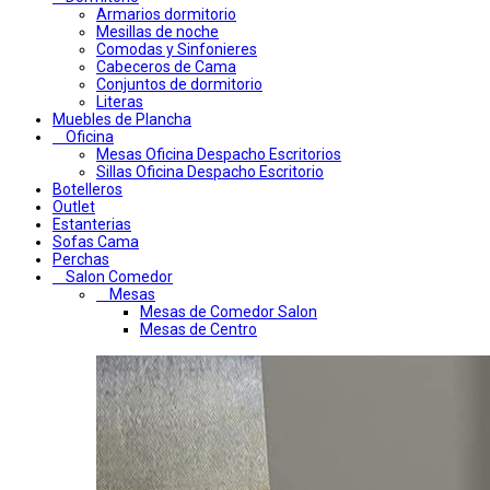
Armarios dormitorio
Mesillas de noche
Comodas y Sinfonieres
Cabeceros de Cama
Conjuntos de dormitorio
Literas
Muebles de Plancha
Oficina
Mesas Oficina Despacho Escritorios
Sillas Oficina Despacho Escritorio
Botelleros
Outlet
Estanterias
Sofas Cama
Perchas
Salon Comedor
Mesas
Mesas de Comedor Salon
Mesas de Centro