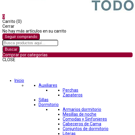
0
Carrito (0)
Cerrar
No hay más artículos en su carrito
Seguir comprando
Buscar
Comprar por categorías
CLOSE
Comprar por categorías
Inicio
Auxiliares
Perchas
Zapateros
Sillas
Dormitorio
Armarios dormitorio
Mesillas de noche
Comodas y Sinfonieres
Cabeceros de Cama
Conjuntos de dormitorio
Literas