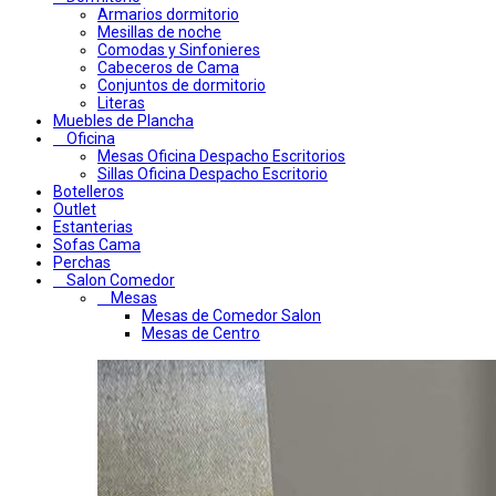
Armarios dormitorio
Mesillas de noche
Comodas y Sinfonieres
Cabeceros de Cama
Conjuntos de dormitorio
Literas
Muebles de Plancha
Oficina
Mesas Oficina Despacho Escritorios
Sillas Oficina Despacho Escritorio
Botelleros
Outlet
Estanterias
Sofas Cama
Perchas
Salon Comedor
Mesas
Mesas de Comedor Salon
Mesas de Centro