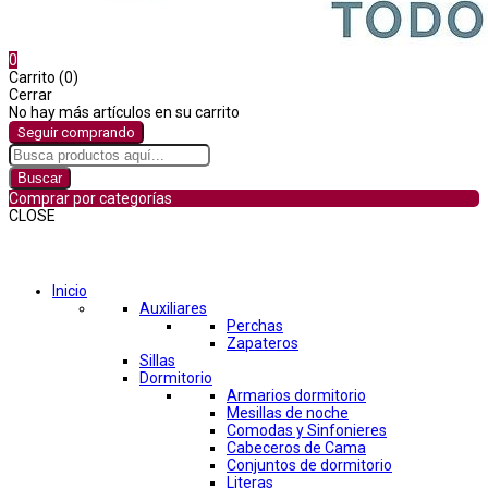
0
Carrito (0)
Cerrar
No hay más artículos en su carrito
Seguir comprando
Buscar
Comprar por categorías
CLOSE
Comprar por categorías
Inicio
Auxiliares
Perchas
Zapateros
Sillas
Dormitorio
Armarios dormitorio
Mesillas de noche
Comodas y Sinfonieres
Cabeceros de Cama
Conjuntos de dormitorio
Literas