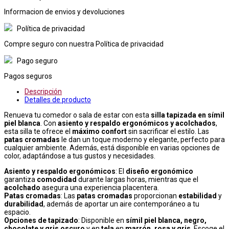
Informacion de envios y devoluciones
Política de privacidad
Compre seguro con nuestra Política de privacidad
Pago seguro
Pagos seguros
Descripción
Detalles de producto
Renueva tu comedor o sala de estar con esta
silla tapizada en símil
piel blanca
. Con
asiento y respaldo ergonómicos y acolchados
,
esta silla te ofrece el
máximo confort
sin sacrificar el estilo. Las
patas cromadas
le dan un toque moderno y elegante, perfecto para
cualquier ambiente. Además, está disponible en varias opciones de
color, adaptándose a tus gustos y necesidades.
Asiento y respaldo ergonómicos
: El
diseño ergonómico
garantiza
comodidad
durante largas horas, mientras que el
acolchado
asegura una experiencia placentera.
Patas cromadas
: Las
patas cromadas
proporcionan
estabilidad
y
durabilidad
, además de aportar un aire contemporáneo a tu
espacio.
Opciones de tapizado
: Disponible en
símil piel blanca, negro,
chocolate y gris oscuro
y en
tela
en
marrón, rosa y gris
. Escoge el