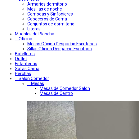
Armarios dormitorio
Mesillas de noche
Comodas y Sinfonieres
Cabeceros de Cama
Conjuntos de dormitorio
Literas
Muebles de Plancha
Oficina
Mesas Oficina Despacho Escritorios
Sillas Oficina Despacho Escritorio
Botelleros
Outlet
Estanterias
Sofas Cama
Perchas
Salon Comedor
Mesas
Mesas de Comedor Salon
Mesas de Centro