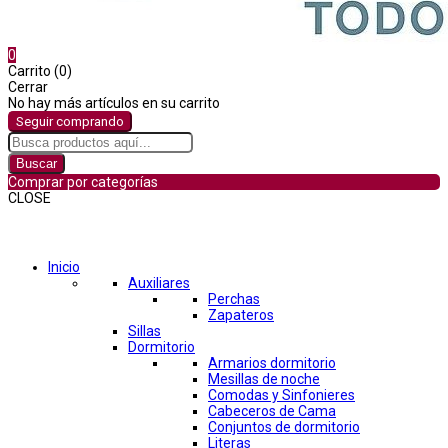
0
Carrito (0)
Cerrar
No hay más artículos en su carrito
Seguir comprando
Buscar
Comprar por categorías
CLOSE
Comprar por categorías
Inicio
Auxiliares
Perchas
Zapateros
Sillas
Dormitorio
Armarios dormitorio
Mesillas de noche
Comodas y Sinfonieres
Cabeceros de Cama
Conjuntos de dormitorio
Literas