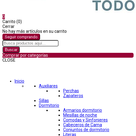
0
Carrito (0)
Cerrar
No hay más artículos en su carrito
Seguir comprando
Buscar
Comprar por categorías
CLOSE
Comprar por categorías
Inicio
Auxiliares
Perchas
Zapateros
Sillas
Dormitorio
Armarios dormitorio
Mesillas de noche
Comodas y Sinfonieres
Cabeceros de Cama
Conjuntos de dormitorio
Literas