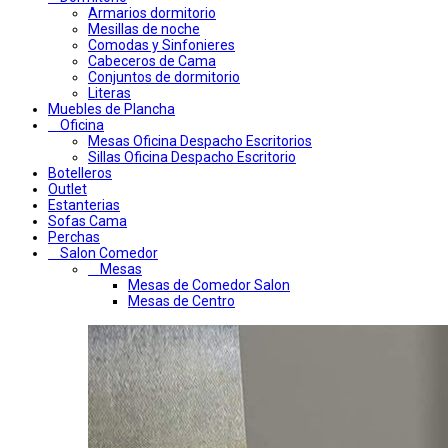
Armarios dormitorio
Mesillas de noche
Comodas y Sinfonieres
Cabeceros de Cama
Conjuntos de dormitorio
Literas
Muebles de Plancha
Oficina
Mesas Oficina Despacho Escritorios
Sillas Oficina Despacho Escritorio
Botelleros
Outlet
Estanterias
Sofas Cama
Perchas
Salon Comedor
Mesas
Mesas de Comedor Salon
Mesas de Centro