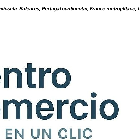
ninsula, Baleares, Portugal continental, France metroplitane, It