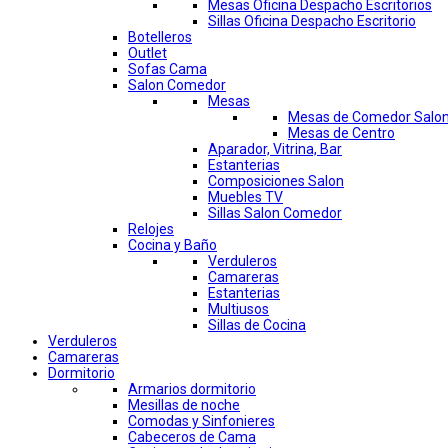
Mesas Oficina Despacho Escritorios
Sillas Oficina Despacho Escritorio
Botelleros
Outlet
Sofas Cama
Salon Comedor
Mesas
Mesas de Comedor Salo
Mesas de Centro
Aparador, Vitrina, Bar
Estanterias
Composiciones Salon
Muebles TV
Sillas Salon Comedor
Relojes
Cocina y Baño
Verduleros
Camareras
Estanterias
Multiusos
Sillas de Cocina
Verduleros
Camareras
Dormitorio
Armarios dormitorio
Mesillas de noche
Comodas y Sinfonieres
Cabeceros de Cama