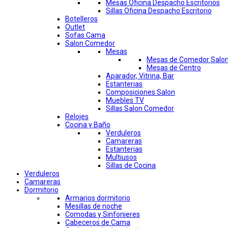
Mesas Oficina Despacho Escritorios
Sillas Oficina Despacho Escritorio
Botelleros
Outlet
Sofas Cama
Salon Comedor
Mesas
Mesas de Comedor Salo
Mesas de Centro
Aparador, Vitrina, Bar
Estanterias
Composiciones Salon
Muebles TV
Sillas Salon Comedor
Relojes
Cocina y Baño
Verduleros
Camareras
Estanterias
Multiusos
Sillas de Cocina
Verduleros
Camareras
Dormitorio
Armarios dormitorio
Mesillas de noche
Comodas y Sinfonieres
Cabeceros de Cama