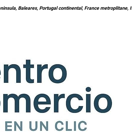
ninsula, Baleares, Portugal continental, France metroplitane, It