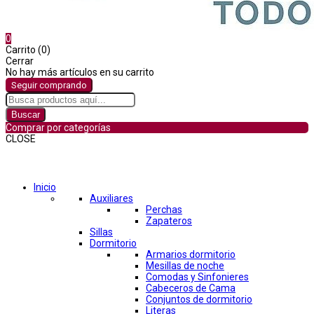
0
Carrito (0)
Cerrar
No hay más artículos en su carrito
Seguir comprando
Buscar
Comprar por categorías
CLOSE
Comprar por categorías
Inicio
Auxiliares
Perchas
Zapateros
Sillas
Dormitorio
Armarios dormitorio
Mesillas de noche
Comodas y Sinfonieres
Cabeceros de Cama
Conjuntos de dormitorio
Literas