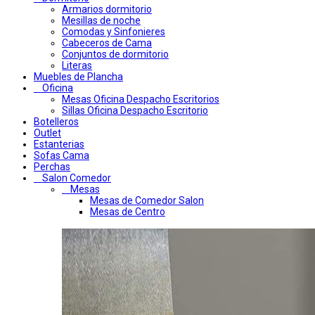
Armarios dormitorio
Mesillas de noche
Comodas y Sinfonieres
Cabeceros de Cama
Conjuntos de dormitorio
Literas
Muebles de Plancha
Oficina
Mesas Oficina Despacho Escritorios
Sillas Oficina Despacho Escritorio
Botelleros
Outlet
Estanterias
Sofas Cama
Perchas
Salon Comedor
Mesas
Mesas de Comedor Salon
Mesas de Centro