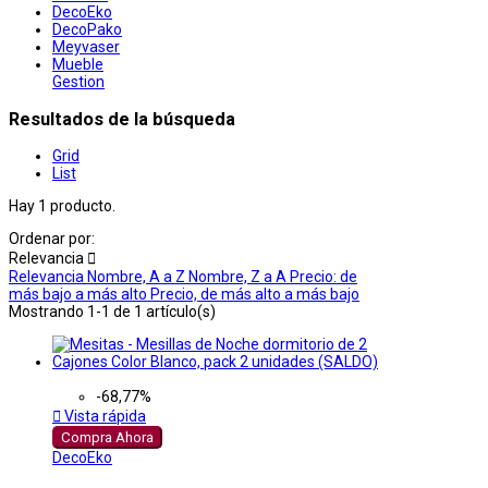
DecoEko
DecoPako
Meyvaser
Mueble
Gestion
Resultados de la búsqueda
Grid
List
Hay 1 producto.
Ordenar por:
Relevancia

Relevancia
Nombre, A a Z
Nombre, Z a A
Precio: de
más bajo a más alto
Precio, de más alto a más bajo
Mostrando 1-1 de 1 artículo(s)
-68,77%

Vista rápida
Compra Ahora
DecoEko