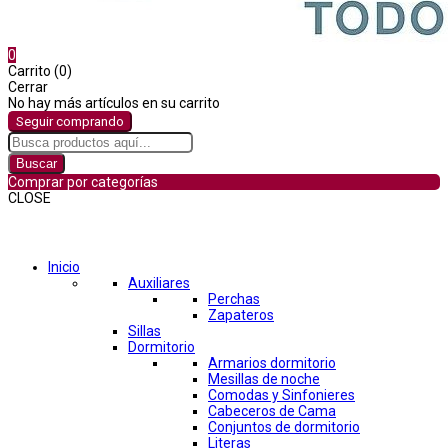
0
Carrito (0)
Cerrar
No hay más artículos en su carrito
Seguir comprando
Buscar
Comprar por categorías
CLOSE
Comprar por categorías
Inicio
Auxiliares
Perchas
Zapateros
Sillas
Dormitorio
Armarios dormitorio
Mesillas de noche
Comodas y Sinfonieres
Cabeceros de Cama
Conjuntos de dormitorio
Literas