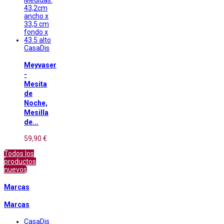
CasaDis
Meyvaser
-
Mesita
de
Noche,
Mesilla
de...
59,90 €
Todos los
productos
nuevos
Marcas
Marcas
CasaDis