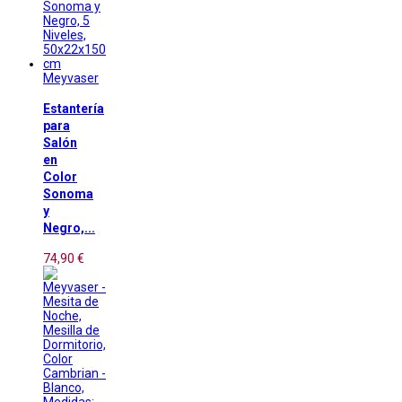
Meyvaser
Estantería
para
Salón
en
Color
Sonoma
y
Negro,...
74,90 €