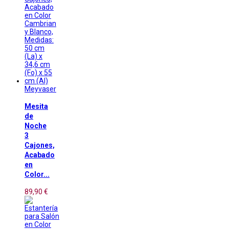
Meyvaser
Mesita
de
Noche
3
Cajones,
Acabado
en
Color...
89,90 €