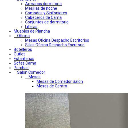
Armarios dormitorio
Mesillas de noche
Comodas y Sinfonieres
Cabeceros de Cama
Conjuntos de dormitorio
Literas
Muebles de Plancha
Oficina
Mesas Oficina Despacho Escritorios
Sillas Oficina Despacho Escritorio
Botelleros
Outlet
Estanterias
Sofas Cama
Perchas
Salon Comedor
Mesas
Mesas de Comedor Salon
Mesas de Centro