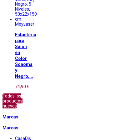
Meyvaser
Estantería
para
Salón
en
Color
Sonoma
y
Negro,...
74,90 €
Todos los
productos
nuevos
Marcas
Marcas
CasaDis