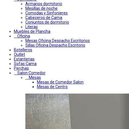
Armarios dormitorio
Mesillas de noche
Comodas y Sinfonieres
Cabeceros de Cama
Conjuntos de dormitorio
Literas
Muebles de Plancha
Oficina
Mesas Oficina Despacho Escritorios
Sillas Oficina Despacho Escritorio
Botelleros
Outlet
Estanterias
Sofas Cama
Perchas
Salon Comedor
Mesas
Mesas de Comedor Salon
Mesas de Centro