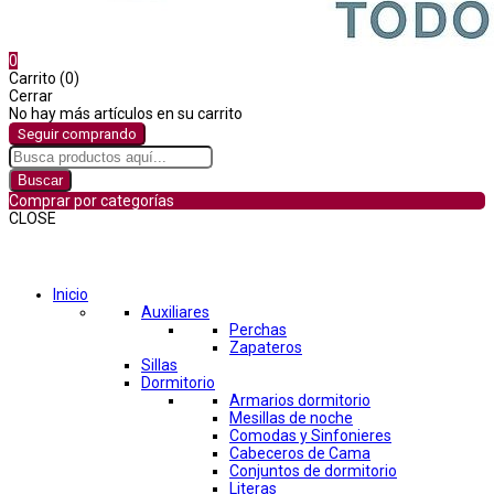
0
Carrito (0)
Cerrar
No hay más artículos en su carrito
Seguir comprando
Buscar
Comprar por categorías
CLOSE
Comprar por categorías
Inicio
Auxiliares
Perchas
Zapateros
Sillas
Dormitorio
Armarios dormitorio
Mesillas de noche
Comodas y Sinfonieres
Cabeceros de Cama
Conjuntos de dormitorio
Literas