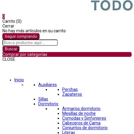
0
Carrito (0)
Cerrar
No hay más artículos en su carrito
Seguir comprando
Buscar
Comprar por categorías
CLOSE
Comprar por categorías
Inicio
Auxiliares
Perchas
Zapateros
Sillas
Dormitorio
Armarios dormitorio
Mesillas de noche
Comodas y Sinfonieres
Cabeceros de Cama
Conjuntos de dormitorio
Literas