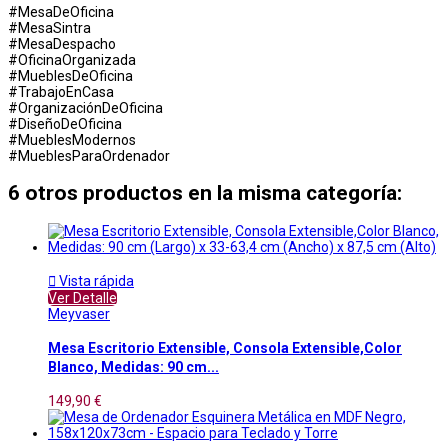
#MesaDeOficina
#MesaSintra
#MesaDespacho
#OficinaOrganizada
#MueblesDeOficina
#TrabajoEnCasa
#OrganizaciónDeOficina
#DiseñoDeOficina
#MueblesModernos
#MueblesParaOrdenador
6 otros productos en la misma categoría:

Vista rápida
Ver Detalle
Meyvaser
Mesa Escritorio Extensible, Consola Extensible,Color
Blanco, Medidas: 90 cm...
149,90 €