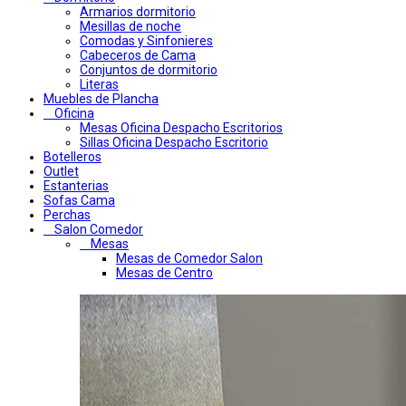
Armarios dormitorio
Mesillas de noche
Comodas y Sinfonieres
Cabeceros de Cama
Conjuntos de dormitorio
Literas
Muebles de Plancha
Oficina
Mesas Oficina Despacho Escritorios
Sillas Oficina Despacho Escritorio
Botelleros
Outlet
Estanterias
Sofas Cama
Perchas
Salon Comedor
Mesas
Mesas de Comedor Salon
Mesas de Centro