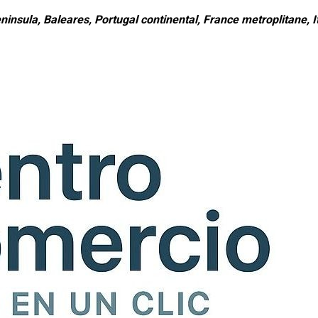
ninsula, Baleares, Portugal continental, France metroplitane, It