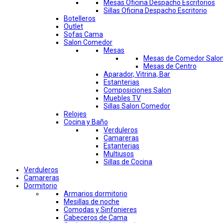
Mesas Oficina Despacho Escritorios
Sillas Oficina Despacho Escritorio
Botelleros
Outlet
Sofas Cama
Salon Comedor
Mesas
Mesas de Comedor Salo
Mesas de Centro
Aparador, Vitrina, Bar
Estanterias
Composiciones Salon
Muebles TV
Sillas Salon Comedor
Relojes
Cocina y Baño
Verduleros
Camareras
Estanterias
Multiusos
Sillas de Cocina
Verduleros
Camareras
Dormitorio
Armarios dormitorio
Mesillas de noche
Comodas y Sinfonieres
Cabeceros de Cama