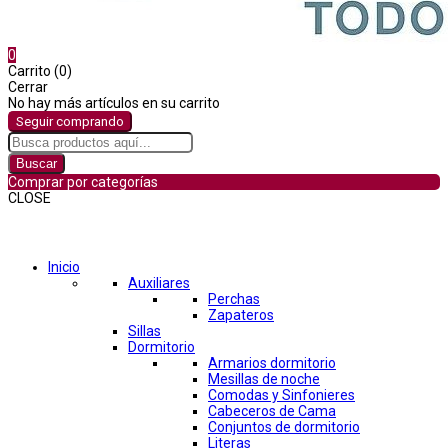
0
Carrito (0)
Cerrar
No hay más artículos en su carrito
Seguir comprando
Buscar
Comprar por categorías
CLOSE
Comprar por categorías
Inicio
Auxiliares
Perchas
Zapateros
Sillas
Dormitorio
Armarios dormitorio
Mesillas de noche
Comodas y Sinfonieres
Cabeceros de Cama
Conjuntos de dormitorio
Literas