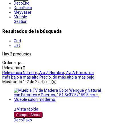
DecoEko
DecoPako
Meyvaser
Mueble
Gestion
Resultados de la búsqueda
Grid
List
Hay 2 productos.
Ordenar por:
Relevancia

Relevancia
Nombre, A a Z
Nombre, Z a A
Precio: de
más bajo a más alto
Precio, de más alto a más bajo
Mostrando 1-2 de 2 artículo(s)

Vista rápida
Compra Ahora
DecoPako