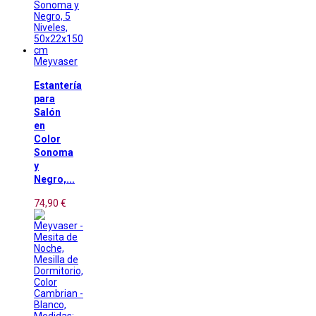
Meyvaser
Estantería
para
Salón
en
Color
Sonoma
y
Negro,...
74,90 €