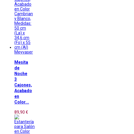
Meyvaser
Mesita
de
Noche
3
Cajones,
Acabado
en
Color...
89,90 €