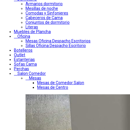
Armarios dormitorio
Mesillas de noche
Comodas y Sinfonieres
Cabeceros de Cama
Conjuntos de dormitorio
Literas
Muebles de Plancha
Oficina
Mesas Oficina Despacho Escritorios
Sillas Oficina Despacho Escritorio
Botelleros
Outlet
Estanterias
Sofas Cama
Perchas
Salon Comedor
Mesas
Mesas de Comedor Salon
Mesas de Centro