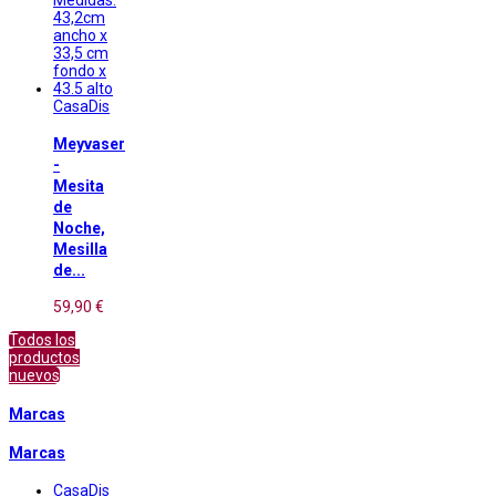
CasaDis
Meyvaser
-
Mesita
de
Noche,
Mesilla
de...
59,90 €
Todos los
productos
nuevos
Marcas
Marcas
CasaDis